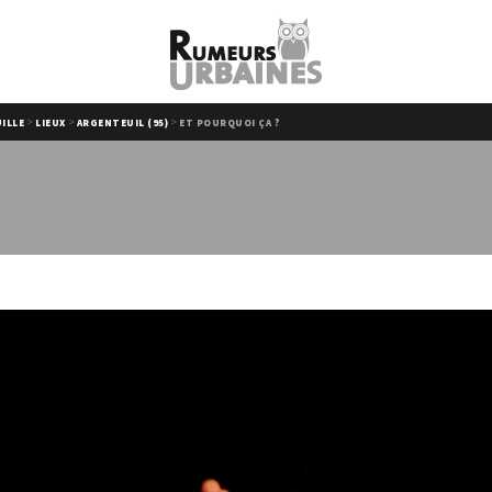
>
>
>
ILLE
LIEUX
ARGENTEUIL (95)
ET POURQUOI ÇA ?