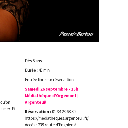
Dès 5 ans
Durée : 45 min
Entrée libre sur réservation
Samedi 26 septembre • 15h
Médiathèque d'Orgemont |
Argenteuil
 qu’on
la mer. Et
Réservation :
01 34 23 68 89 -
https://mediatheques.argenteuil.fr/
Accès : 239 route d'Enghien à