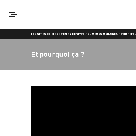
>
>
LES SITES DE CIE LE TEMPS DE VIVRE
RUMEURS URBAINES
PORTEFEU
Et pourquoi ça ?