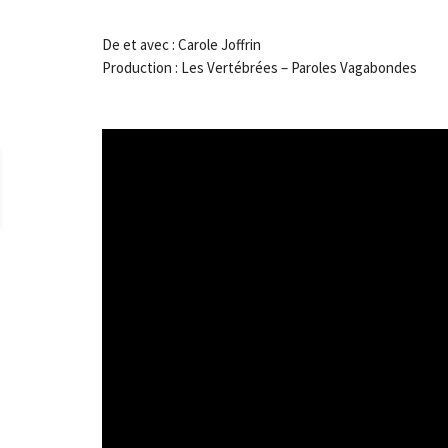
De et avec : Carole Joffrin
Production : Les Vertébrées – Paroles Vagabondes