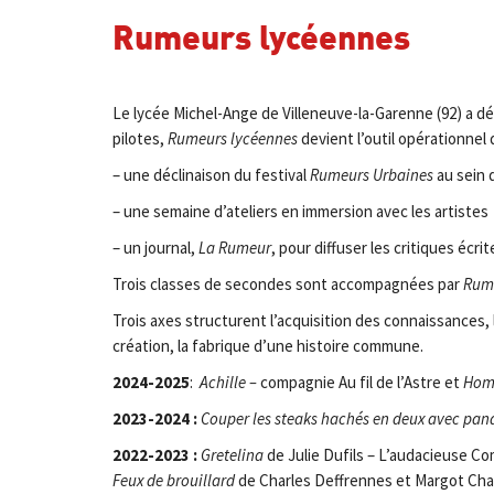
Rumeurs lycéennes
Le lycée Michel-Ange de Villeneuve-la-Garenne (92) a dé
pilotes,
Rumeurs lycéennes
devient l’outil opérationnel 
– une déclinaison du festival
Rumeurs Urbaines
au sein 
– une semaine d’ateliers en immersion avec les artistes
– un journal,
La Rumeur
, pour diffuser les critiques écr
Trois classes de secondes sont accompagnées par
Rume
Trois axes structurent l’acquisition des connaissances, 
création, la fabrique d’une histoire commune.
2024-2025
:
Achille –
compagnie Au fil de l’Astre et
Hom
2023-2024 :
Couper les steaks hachés en deux avec pa
2022-2023 :
Gretelina
de Julie Dufils – L’audacieuse C
Feux de brouillard
de Charles Deffrennes et Margot Cha