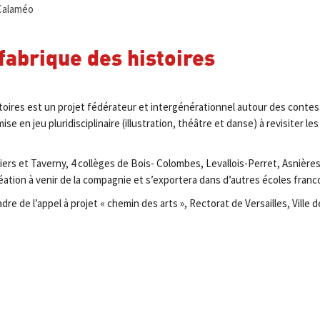
 Calaméo
 fabrique des histoires
oires est un projet fédérateur et intergénérationnel autour des contes. I
se en jeu pluridisciplinaire (illustration, théâtre et danse) à revisiter les
illiers et Taverny, 4 collèges de Bois- Colombes, Levallois-Perret, Asniè
 création à venir de la compagnie et s’exportera dans d’autres écoles 
e de l’appel à projet « chemin des arts », Rectorat de Versailles, Ville 