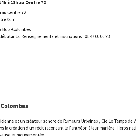
14h à 18h au Centre 72
on au Centre 72
tre72.fr
 à Bois-Colombes
 débutants. Renseignements et inscriptions : 01 47 60 00 98
it-Colombes
icienne et un créateur sonore de Rumeurs Urbaines / Cie Le Temps de V
s la création d’un récit racontant le Panthéon à leur manière. Héros nati
joyeuse et mouvementée.