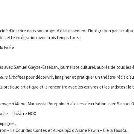
cidé d’inscrire dans son projet d’établissement l’intégration par la cul
de cette intégration avec trois temps forts :
du lycée
ites avec Samuel Gleyze-Esteban, journaliste culturel, auprès de tous les é
urs Urbaines
pour découvrir, imaginer et pratiquer un théâtre-récit d’au
la pratique artistique et la rencontre avec les œuvres et les artistes : l
mage à Mona
–Maroussia Pourpoint + ateliers de création avec Samuel Ga
nache
– Théâtre NOX
ompagnie,
ron – La Cour des Contes et
Au-dela(s)
d’Ariane Pawin – Cie la Fausta
.