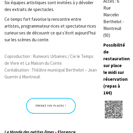
Accès : 6
Six équipes artistiques sont invitées à y dévoiler
Rue
des extraits de spectacles.
Marcelin
Ce temps fort favorise la rencontre entre
Berthelot -
artistes, programmateur·rices et spectateur·rices
Montreuil
curieux·ses de découvrir ce qui s’écrit aujourd’hui
(93)
sur les scènes du conte.
Possibilité
de
Coproduction : Rumeurs Urbaines / Cie le Temps
restauration
de Vivre et La Maison du Conte.
sur place
Coréalisation : Théâtre municipal Berthelot – Jean
le midi sur
Guerrin à Montreuil.
réservation
(repas à
16€)
PRENEZ VOS PLACES !
Le Monde des petites âmes
•
Florence