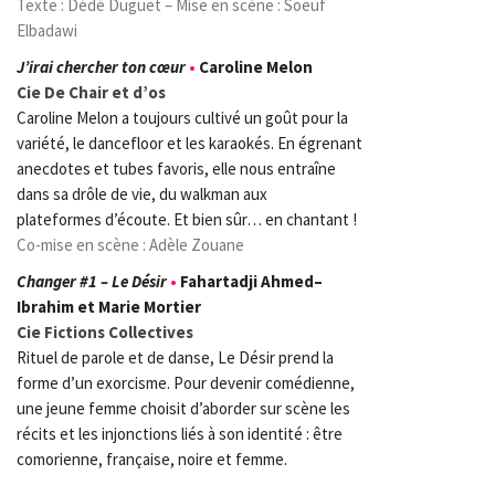
Texte : Dédé Duguet – Mise en scène : Soeuf
Elbadawi
J’irai chercher ton cœur
•
Caroline Melon
Cie De Chair et d’os
Caroline Melon a toujours cultivé un goût pour la
variété, le dancefloor et les karaokés. En égrenant
anecdotes et tubes favoris, elle nous entraîne
dans sa drôle de vie, du walkman aux
plateformes d’écoute. Et bien sûr… en chantant !
Co-mise en scène : Adèle Zouane
Changer #1 – Le Désir
•
Fahartadji Ahmed–
Ibrahim et Marie Mortier
Cie Fictions Collectives
Rituel de parole et de danse, Le Désir prend la
forme d’un exorcisme. Pour devenir comédienne,
une jeune femme choisit d’aborder sur scène les
récits et les injonctions liés à son identité : être
comorienne, française, noire et femme.