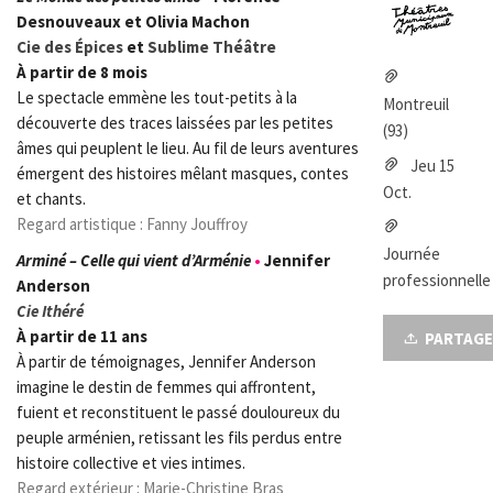
Desnouveaux et Olivia Machon
Cie des Épices
et
Sublime Théâtre
À partir de 8 mois
Le spectacle emmène les tout-petits à la
Montreuil
découverte des traces laissées par les petites
(93)
âmes qui peuplent le lieu. Au fil de leurs aventures
Jeu 15
émergent des histoires mêlant masques, contes
Oct.
et chants.
Regard artistique : Fanny Jouffroy
Journée
Arminé – Celle qui vient d’Arménie
•
Jennifer
professionnelle
Anderson
Cie Ithéré
À partir de 11 ans
PARTAGE
À partir de témoignages, Jennifer Anderson
imagine le destin de femmes qui affrontent,
fuient et reconstituent le passé douloureux du
peuple arménien, retissant les fils perdus entre
histoire collective et vies intimes.
Regard extérieur : Marie-Christine Bras