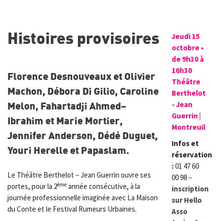
Histoires provisoires
Jeudi 15
octobre •
de 9h30 à
16h30
Florence Desnouveaux et Olivier
Théâtre
Machon, Débora Di Gilio, Caroline
Berthelot
Melon, Fahartadji Ahmed–
- Jean
Guerrin |
Ibrahim et Marie Mortier,
Montreuil
Jennifer Anderson, Dédé Duguet,
Infos et
Youri Herelle et Papaslam.
réservation
:
01 47 60
Le Théâtre Berthelot – Jean Guerrin ouvre ses
00 98 –
ème
portes, pour la 2
année consécutive, à la
inscription
journée professionnelle imaginée avec La Maison
sur Hello
du Conte et le Festival Rumeurs Urbaines.
Asso